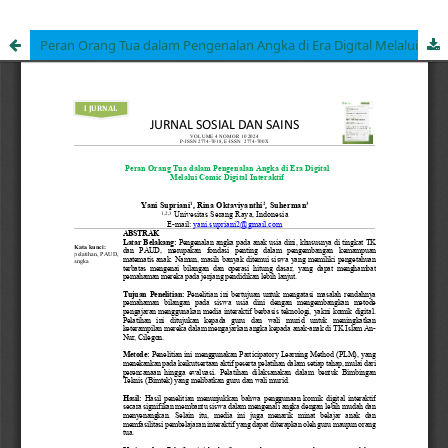
Peran Orang Tua dalam Pengenalan Angka di Era Digital Melalui Comic Digital Interaktif