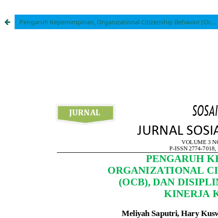
Pengaruh Kepemimpinan, Organizational Citizenship Behavior (Ocb), dan Disiplin Kerja Terhadap Kinerja Karyawan