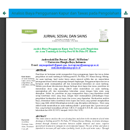
Analisis Biaya Penggunaan Kapur dan Tawas pada Pengolahan Air Asam Tambang di Settling Pond 03 Pit Paku PT. Rimau